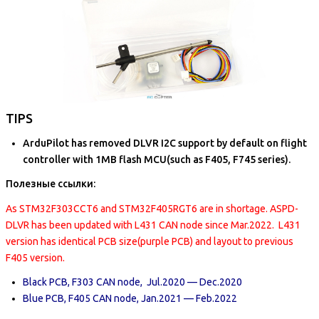
TIPS
ArduPilot has removed DLVR I2C support by default on flight
controller with 1MB flash MCU(such as F405, F745 series).
Полезные ссылки:
As STM32F303CCT6 and STM32F405RGT6 are in shortage. ASPD-
DLVR has been updated with L431 CAN node since Mar.2022. L431
version has identical PCB size(purple PCB) and layout to previous
F405 version.
Black PCB, F303 CAN node, Jul.2020 — Dec.2020
Blue PCB, F405 CAN node, Jan.2021 — Feb.2022