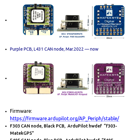
Purple PCB, L431 CAN node, Mar.2022 — now
Firmware:
https://firmware.ardupilot.org/AP_Periph/stable/
F303 CAN node, Black PCB, ArduPilot hwdef “f303-
MatekGPS”