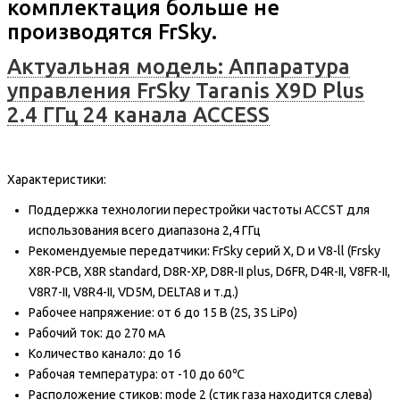
комплектация больше не
производятся FrSky.
Актуальная модель: Аппаратура
управления FrSky Taranis X9D Plus
2.4 ГГц 24 канала ACCESS
Характеристики:
Поддержка технологии перестройки частоты ACCST для
использования всего диапазона 2,4 ГГц
Рекомендуемые передатчики: FrSky серий X, D и V8-ll (Frsky
X8R-PCB, X8R standard, D8R-XP, D8R-II plus, D6FR, D4R-II, V8FR-II,
V8R7-II, V8R4-II, VD5M, DELTA8 и т.д.)
Рабочее напряжение: от 6 до 15 В (2S, 3S LiPo)
Рабочий ток: до 270 мА
Количество канало: до 16
Рабочая температура: от -10 до 60℃
Расположение стиков: mode 2 (стик газа находится слева)