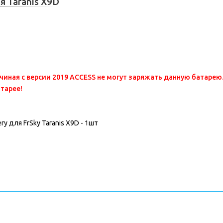
я Taranis X9D
ачиная с версии 2019 ACCESS не могут заряжать данную батарею
тарее!
y для FrSky Taranis X9D - 1шт