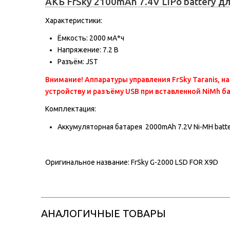
АКБ FrSky 2100mAh 7.4V LiPo battery дл
Характеристики:
Ёмкость: 2000 мА*ч
Напряжение: 7.2 В
Разъём: JST
Внимание! Аппаратуры управления FrSky Taranis, н
устройству и разъёму USB при вставленной NiMh ба
Комплектация:
Аккумуляторная батарея 2000mAh 7.2V Ni-MH batter
Оригинальное название: FrSky G-2000 LSD FOR X9D
АНАЛОГИЧНЫЕ ТОВАРЫ