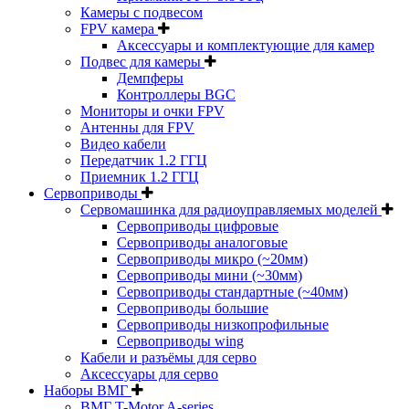
Камеры с подвесом
FPV камера
Аксессуары и комплектующие для камер
Подвес для камеры
Демпферы
Контроллеры BGC
Мониторы и очки FPV
Антенны для FPV
Видео кабели
Передатчик 1.2 ГГЦ
Приемник 1.2 ГГЦ
Сервоприводы
Сервомашинка для радиоуправляемых моделей
Сервоприводы цифровые
Сервоприводы аналоговые
Сервоприводы микро (~20мм)
Сервоприводы мини (~30мм)
Сервоприводы стандартные (~40мм)
Сервоприводы большие
Сервоприводы низкопрофильные
Сервоприводы wing
Кабели и разъёмы для серво
Аксессуары для серво
Наборы ВМГ
ВМГ T-Motor A-series