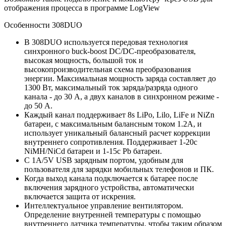
отображения процесса в программе LogView
Особенности 308DUO
В 308DUO используется передовая технология
синхронного buck-boost DC/DC-преобразователя,
высокая мощность, большой ток и
высокопроизводительная схема преобразования
энергии. Максимальная мощность заряда составляет до
1300 Вт, максимальный ток заряда/разряда одного
канала - до 30 А, а двух каналов в синхронном режиме -
до 50 А.
Каждый канал поддерживает 8s LiPo, Lilo, LiFe и NiZn
батареи, с максимальным балансным током 1.2A, и
использует уникальный балансный расчет коррекции
внутреннего сопротивления. Поддерживает 1-20с
NiMH/NiCd батареи и 1-15с Pb батареи.
С 1A/5V USB зарядным портом, удобным для
пользователя для зарядки мобильных телефонов и ПК.
Когда выход канала подключается к батарее после
включения зарядного устройства, автоматически
включается защита от искрения.
Интеллектуальное управление вентилятором.
Определение внутренней температуры с помощью
внутреннего датчика температуры, чтобы таким образом