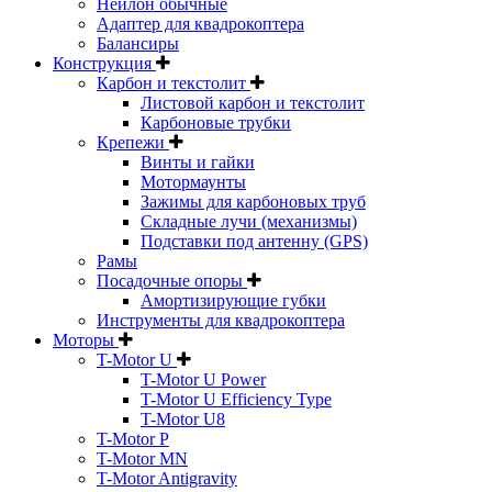
Нейлон обычные
Адаптер для квадрокоптера
Балансиры
Конструкция
Карбон и текстолит
Листовой карбон и текстолит
Карбоновые трубки
Крепежи
Винты и гайки
Мотормаунты
Зажимы для карбоновых труб
Складные лучи (механизмы)
Подставки под антенну (GPS)
Рамы
Посадочные опоры
Амортизирующие губки
Инструменты для квадрокоптера
Моторы
T-Motor U
T-Motor U Power
T-Motor U Efficiency Type
T-Motor U8
T-Motor P
T-Motor MN
T-Motor Antigravity