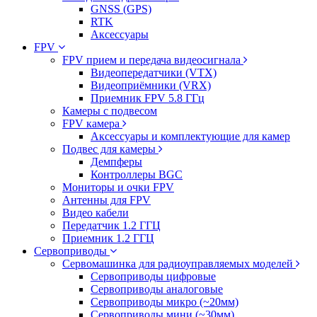
GNSS (GPS)
RTK
Аксессуары
FPV
FPV прием и передача видеосигнала
Видеопередатчики (VTX)
Видеоприёмники (VRX)
Приемник FPV 5.8 ГГц
Камеры с подвесом
FPV камера
Аксессуары и комплектующие для камер
Подвес для камеры
Демпферы
Контроллеры BGC
Мониторы и очки FPV
Антенны для FPV
Видео кабели
Передатчик 1.2 ГГЦ
Приемник 1.2 ГГЦ
Сервоприводы
Сервомашинка для радиоуправляемых моделей
Сервоприводы цифровые
Сервоприводы аналоговые
Сервоприводы микро (~20мм)
Сервоприводы мини (~30мм)