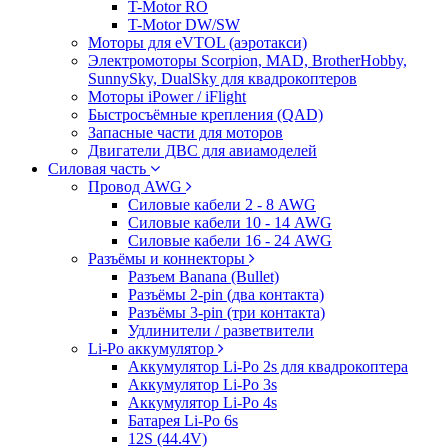
T-Motor RO
T-Motor DW/SW
Моторы для eVTOL (аэротакси)
Электромоторы Scorpion, MAD, BrotherHobby,
SunnySky, DualSky для квадрокоптеров
Моторы iPower / iFlight
Быстросъёмные крепления (QAD)
Запасные части для моторов
Двигатели ДВС для авиамоделей
Силовая часть
Провод AWG
Силовые кабели 2 - 8 AWG
Силовые кабели 10 - 14 AWG
Силовые кабели 16 - 24 AWG
Разъёмы и коннекторы
Разъем Banana (Bullet)
Разъёмы 2-pin (два контакта)
Разъёмы 3-pin (три контакта)
Удлинители / разветвители
Li-Po аккумулятор
Аккумулятор Li-Po 2s для квадрокоптера
Аккумулятор Li-Po 3s
Аккумулятор Li-Po 4s
Батарея Li-Po 6s
12S (44.4V)