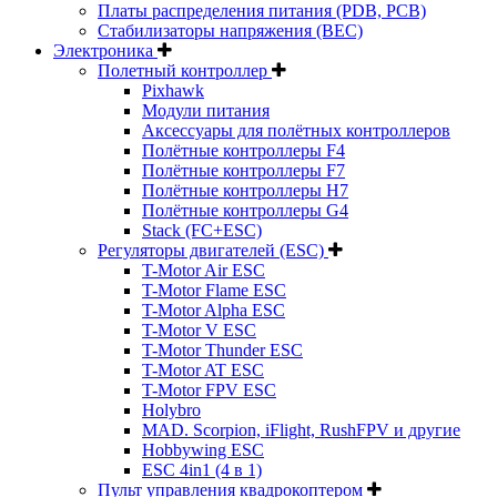
Платы распределения питания (PDB, PCB)
Стабилизаторы напряжения (BEC)
Электроника
Полетный контроллер
Pixhawk
Модули питания
Аксессуары для полётных контроллеров
Полётные контроллеры F4
Полётные контроллеры F7
Полётные контроллеры H7
Полётные контроллеры G4
Stack (FC+ESC)
Регуляторы двигателей (ESC)
T-Motor Air ESC
T-Motor Flame ESC
T-Motor Alpha ESC
T-Motor V ESC
T-Motor Thunder ESC
T-Motor AT ESC
T-Motor FPV ESC
Holybro
MAD. Scorpion, iFlight, RushFPV и другие
Hobbywing ESC
ESC 4in1 (4 в 1)
Пульт управления квадрокоптером