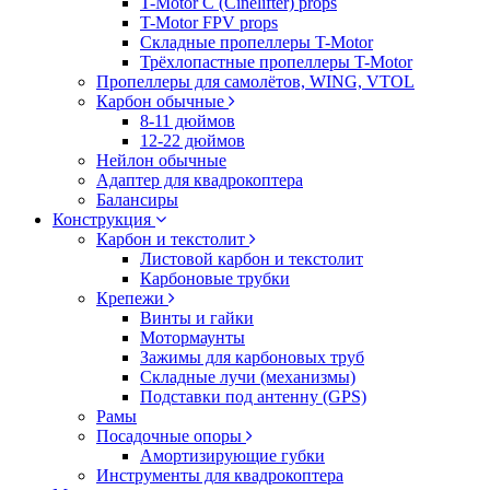
T-Motor C (Cinelifter) props
T-Motor FPV props
Складные пропеллеры T-Motor
Трёхлопастные пропеллеры T-Motor
Пропеллеры для самолётов, WING, VTOL
Карбон обычные
8-11 дюймов
12-22 дюймов
Нейлон обычные
Адаптер для квадрокоптера
Балансиры
Конструкция
Карбон и текстолит
Листовой карбон и текстолит
Карбоновые трубки
Крепежи
Винты и гайки
Мотормаунты
Зажимы для карбоновых труб
Складные лучи (механизмы)
Подставки под антенну (GPS)
Рамы
Посадочные опоры
Амортизирующие губки
Инструменты для квадрокоптера