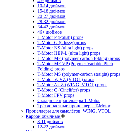
4-9 дюймов
10-14 дюймов
15-18 дюймов
20-27 дюймов
28-32 дюймов
34-42 дюймов
46+ дюймов
T-Motor P (Polish) props
T-Motor G (Glossy) props
T-Motor NS (ultra light) props
T-Motor HEP-L (ultra light) props
T-Motor MF (polymer-carbon folding) props
T-Motor MF VP (Polymer Variable Pitch
Folding) props
T-Motor MS (polymer-carbon straight) props
T-Motor V, VZ (VTOL) props
T-Motor AUZ (WING, VTOL) props
T-Motor C (Cinelifter) props
T-Motor FPV props
Складные пропеллеры T-Motor
Трёхлопастные пропеллеры T-Motor
Пропеллеры для самолётов, WING, VTOL
Карбон обычные
8-11 дюймов
12-22 дюймов