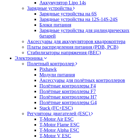
Аккумулятор Lipo 14s
Зарядные устройства
Зарядные устройства на 6S
Зарядные устройства на 12S-14S-24S
Блоки питания
Зарядные устройства для цилиндрических
батарей
Аксессуары для аккумуляторов квадрокоптера
Платы распределения питания (PDB, PCB)
Стабилизаторы напряжения (BEC)
Электроника
Полетный контроллер
Pixhawk
Модули питания
Аксессуары для полётных контроллеров
Полётные контроллеры F4
Полётные контроллеры F7
Полётные контроллеры H7
Полётные контроллеры G4
Stack (FC+ESC)
Регуляторы двигателей (ESC)
T-Motor Air ESC
T-Motor Flame ESC
T-Motor Alpha ESC
T-Motor V ESC