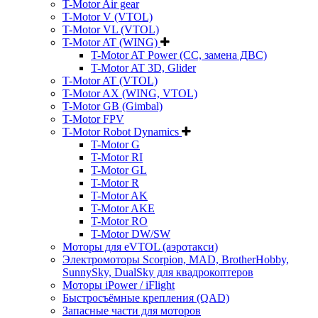
T-Motor Air gear
T-Motor V (VTOL)
T-Motor VL (VTOL)
T-Motor AT (WING)
T-Motor AT Power (CC, замена ДВС)
T-Motor AT 3D, Glider
T-Motor AT (VTOL)
T-Motor AX (WING, VTOL)
T-Motor GB (Gimbal)
T-Motor FPV
T-Motor Robot Dynamics
T-Motor G
T-Motor RI
T-Motor GL
T-Motor R
T-Motor AK
T-Motor AKE
T-Motor RO
T-Motor DW/SW
Моторы для eVTOL (аэротакси)
Электромоторы Scorpion, MAD, BrotherHobby,
SunnySky, DualSky для квадрокоптеров
Моторы iPower / iFlight
Быстросъёмные крепления (QAD)
Запасные части для моторов