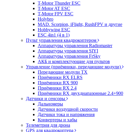
T-Motor Thunder ESC
T-Motor AT ESC
T-Motor FPV ESC
Holybro
MAD. Scorpion, iFlight, RushFPV и другие
Hobbywing ESC
ESC 4in1 (4 в 1)
Пульт управления квадрокоптером
Аппаратуры управления Radiomaster
Аппаратуры управления SIYI
Аппаратуры управления FrSky
АКБ и комплектующие для пультов
Управление (приёмники, передающие модули)
Передающие модули TX
Приёмники RX ELRS
Приёмники RX 900
Приёмники RX 2.4
Приёмники RX двухдиапазонные 2.4+900
Датчики и сенсоры
Дальномеры
Датчики воздушной скорости
Датчики тока и напряжения
Конвертеры и хабы
Телеметрия для дрона
GPS для квадрокоптера