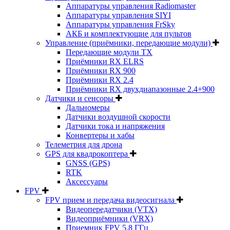
Аппаратуры управления Radiomaster
Аппаратуры управления SIYI
Аппаратуры управления FrSky
АКБ и комплектующие для пультов
Управление (приёмники, передающие модули)
Передающие модули TX
Приёмники RX ELRS
Приёмники RX 900
Приёмники RX 2.4
Приёмники RX двухдиапазонные 2.4+900
Датчики и сенсоры
Дальномеры
Датчики воздушной скорости
Датчики тока и напряжения
Конвертеры и хабы
Телеметрия для дрона
GPS для квадрокоптера
GNSS (GPS)
RTK
Аксессуары
FPV
FPV прием и передача видеосигнала
Видеопередатчики (VTX)
Видеоприёмники (VRX)
Приемник FPV 5.8 ГГц