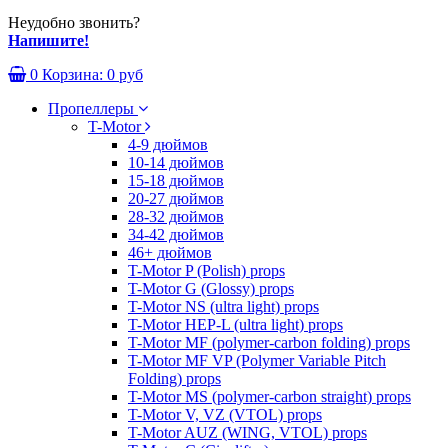
Неудобно звонить?
Напишите!
0
Корзина:
0 руб
Пропеллеры
T-Motor
4-9 дюймов
10-14 дюймов
15-18 дюймов
20-27 дюймов
28-32 дюймов
34-42 дюймов
46+ дюймов
T-Motor P (Polish) props
T-Motor G (Glossy) props
T-Motor NS (ultra light) props
T-Motor HEP-L (ultra light) props
T-Motor MF (polymer-carbon folding) props
T-Motor MF VP (Polymer Variable Pitch
Folding) props
T-Motor MS (polymer-carbon straight) props
T-Motor V, VZ (VTOL) props
T-Motor AUZ (WING, VTOL) props