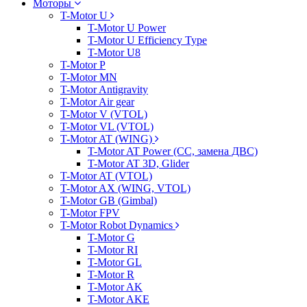
Моторы
T-Motor U
T-Motor U Power
T-Motor U Efficiency Type
T-Motor U8
T-Motor P
T-Motor MN
T-Motor Antigravity
T-Motor Air gear
T-Motor V (VTOL)
T-Motor VL (VTOL)
T-Motor AT (WING)
T-Motor AT Power (CC, замена ДВС)
T-Motor AT 3D, Glider
T-Motor AT (VTOL)
T-Motor AX (WING, VTOL)
T-Motor GB (Gimbal)
T-Motor FPV
T-Motor Robot Dynamics
T-Motor G
T-Motor RI
T-Motor GL
T-Motor R
T-Motor AK
T-Motor AKE