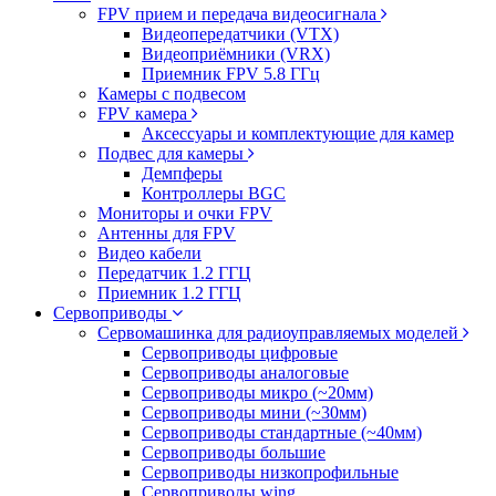
FPV прием и передача видеосигнала
Видеопередатчики (VTX)
Видеоприёмники (VRX)
Приемник FPV 5.8 ГГц
Камеры с подвесом
FPV камера
Аксессуары и комплектующие для камер
Подвес для камеры
Демпферы
Контроллеры BGC
Мониторы и очки FPV
Антенны для FPV
Видео кабели
Передатчик 1.2 ГГЦ
Приемник 1.2 ГГЦ
Сервоприводы
Сервомашинка для радиоуправляемых моделей
Сервоприводы цифровые
Сервоприводы аналоговые
Сервоприводы микро (~20мм)
Сервоприводы мини (~30мм)
Сервоприводы стандартные (~40мм)
Сервоприводы большие
Сервоприводы низкопрофильные
Сервоприводы wing