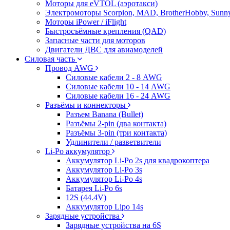
Моторы для eVTOL (аэротакси)
Электромоторы Scorpion, MAD, BrotherHobby, Sunny
Моторы iPower / iFlight
Быстросъёмные крепления (QAD)
Запасные части для моторов
Двигатели ДВС для авиамоделей
Силовая часть
Провод AWG
Силовые кабели 2 - 8 AWG
Силовые кабели 10 - 14 AWG
Силовые кабели 16 - 24 AWG
Разъёмы и коннекторы
Разъем Banana (Bullet)
Разъёмы 2-pin (два контакта)
Разъёмы 3-pin (три контакта)
Удлинители / разветвители
Li-Po аккумулятор
Аккумулятор Li-Po 2s для квадрокоптера
Аккумулятор Li-Po 3s
Аккумулятор Li-Po 4s
Батарея Li-Po 6s
12S (44.4V)
Аккумулятор Lipo 14s
Зарядные устройства
Зарядные устройства на 6S