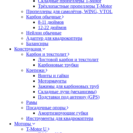
Складные пропеллеры T-Motor
Трёхлопастные пропеллеры T-Motor
Пропеллеры для самолётов, WING, VTOL
Карбон обычные
8-11 дюймов
12-22 дюймов
Нейлон обычные
Адаптер для квадрокоптера
Балансиры
Конструкция
Карбон и текстолит
Листовой карбон и текстолит
Карбоновые трубки
Крепежи
Винты и гайки
Мотормаунты
Зажимы для карбоновых труб
Складные лучи (механизмы)
Подставки под антенну (GPS)
Рамы
Посадочные опоры
Амортизирующие губки
Инструменты для квадрокоптера
Моторы
T-Motor U