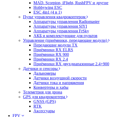
MAD. Scorpion, iFlight, RushFPV и другие
Hobbywing ESC
ESC 4in1 (4 в 1)
Пульт управления квадрокоптером
Аппаратуры управления Radiomaster
Аппаратуры управления SIYI
Аппаратуры управления FrSky
АКБ и комплектующие для пультов
Управление (приёмники, передающие модули)
Передающие модули TX
Приёмники RX ELRS
Приёмники RX 900
Приёмники RX 2.4
Приёмники RX двухдиапазонные 2.4+900
Датчики и сенсоры
Дальномеры
Датчики воздушной скорости
Датчики тока и напряжения
Конвертеры и хабы
Телеметрия для дрона
GPS для квадрокоптера
GNSS (GPS)
RTK
Аксессуары
FPV