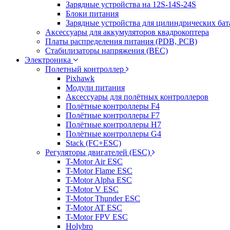
Зарядные устройства на 12S-14S-24S
Блоки питания
Зарядные устройства для цилиндрических бат
Аксессуары для аккумуляторов квадрокоптера
Платы распределения питания (PDB, PCB)
Стабилизаторы напряжения (BEC)
Электроника
Полетный контроллер
Pixhawk
Модули питания
Аксессуары для полётных контроллеров
Полётные контроллеры F4
Полётные контроллеры F7
Полётные контроллеры H7
Полётные контроллеры G4
Stack (FC+ESC)
Регуляторы двигателей (ESC)
T-Motor Air ESC
T-Motor Flame ESC
T-Motor Alpha ESC
T-Motor V ESC
T-Motor Thunder ESC
T-Motor AT ESC
T-Motor FPV ESC
Holybro