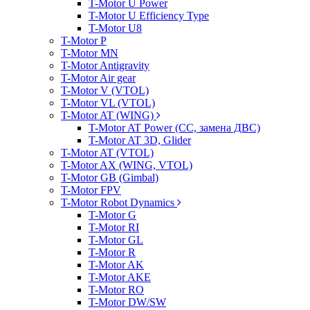
T-Motor U Power
T-Motor U Efficiency Type
T-Motor U8
T-Motor P
T-Motor MN
T-Motor Antigravity
T-Motor Air gear
T-Motor V (VTOL)
T-Motor VL (VTOL)
T-Motor AT (WING)
T-Motor AT Power (CC, замена ДВС)
T-Motor AT 3D, Glider
T-Motor AT (VTOL)
T-Motor AX (WING, VTOL)
T-Motor GB (Gimbal)
T-Motor FPV
T-Motor Robot Dynamics
T-Motor G
T-Motor RI
T-Motor GL
T-Motor R
T-Motor AK
T-Motor AKE
T-Motor RO
T-Motor DW/SW