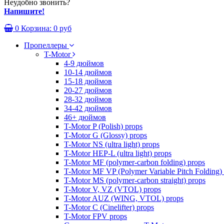
Неудобно звонить?
Напишите!
0
Корзина:
0 руб
Пропеллеры
T-Motor
4-9 дюймов
10-14 дюймов
15-18 дюймов
20-27 дюймов
28-32 дюймов
34-42 дюймов
46+ дюймов
T-Motor P (Polish) props
T-Motor G (Glossy) props
T-Motor NS (ultra light) props
T-Motor HEP-L (ultra light) props
T-Motor MF (polymer-carbon folding) props
T-Motor MF VP (Polymer Variable Pitch Folding)
T-Motor MS (polymer-carbon straight) props
T-Motor V, VZ (VTOL) props
T-Motor AUZ (WING, VTOL) props
T-Motor C (Cinelifter) props
T-Motor FPV props