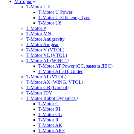
Моторы
T-Motor U
T-Motor U Power
T-Motor U Efficiency Type
T-Motor U8
T-Motor P
T-Motor MN
T-Motor Antigravity
T-Motor Air gear
T-Motor V (VTOL)
T-Motor VL (VTOL)
T-Motor AT (WING)
T-Motor AT Power (CC, замена ДВС)
T-Motor AT 3D, Glider
T-Motor AT (VTOL)
T-Motor AX (WING, VTOL)
T-Motor GB (Gimbal)
T-Motor FPV
T-Motor Robot Dynamics
T-Motor G
T-Motor RI
T-Motor GL
T-Motor R
T-Motor AK
T-Motor AKE