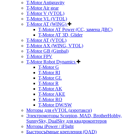
T-Motor Antigravity
T-Motor Air gear
T-Motor V (VTOL)
T-Motor VL (VTOL)
T-Motor AT (WING)
T-Motor AT Power (CC, замена ДВС)
T-Motor AT 3D, Glider
T-Motor AT (VTOL)
T-Motor AX (WING, VTOL)
T-Motor GB (Gimbal)
T-Motor FPV
T-Motor Robot Dynamics
T-Motor G
T-Motor RI
T-Motor GL
T-Motor R
T-Motor AK
T-Motor AKE
T-Motor RO
T-Motor DW/SW
Моторы для eVTOL (аэротакси)
Электромоторы Scorpion, MAD, BrotherHobby,
SunnySky, DualSky для квадрокоптеров
Моторы iPower / iFlight
Быстросъёмные крепления (QAD)