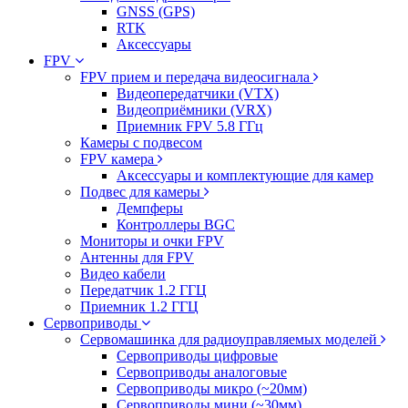
GNSS (GPS)
RTK
Аксессуары
FPV
FPV прием и передача видеосигнала
Видеопередатчики (VTX)
Видеоприёмники (VRX)
Приемник FPV 5.8 ГГц
Камеры с подвесом
FPV камера
Аксессуары и комплектующие для камер
Подвес для камеры
Демпферы
Контроллеры BGC
Мониторы и очки FPV
Антенны для FPV
Видео кабели
Передатчик 1.2 ГГЦ
Приемник 1.2 ГГЦ
Сервоприводы
Сервомашинка для радиоуправляемых моделей
Сервоприводы цифровые
Сервоприводы аналоговые
Сервоприводы микро (~20мм)
Сервоприводы мини (~30мм)