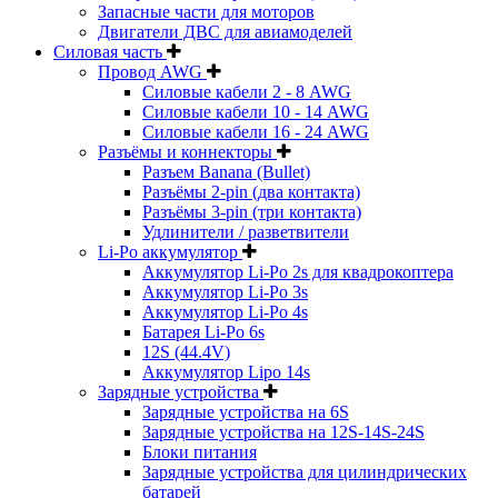
Запасные части для моторов
Двигатели ДВС для авиамоделей
Силовая часть
Провод AWG
Силовые кабели 2 - 8 AWG
Силовые кабели 10 - 14 AWG
Силовые кабели 16 - 24 AWG
Разъёмы и коннекторы
Разъем Banana (Bullet)
Разъёмы 2-pin (два контакта)
Разъёмы 3-pin (три контакта)
Удлинители / разветвители
Li-Po аккумулятор
Аккумулятор Li-Po 2s для квадрокоптера
Аккумулятор Li-Po 3s
Аккумулятор Li-Po 4s
Батарея Li-Po 6s
12S (44.4V)
Аккумулятор Lipo 14s
Зарядные устройства
Зарядные устройства на 6S
Зарядные устройства на 12S-14S-24S
Блоки питания
Зарядные устройства для цилиндрических
батарей