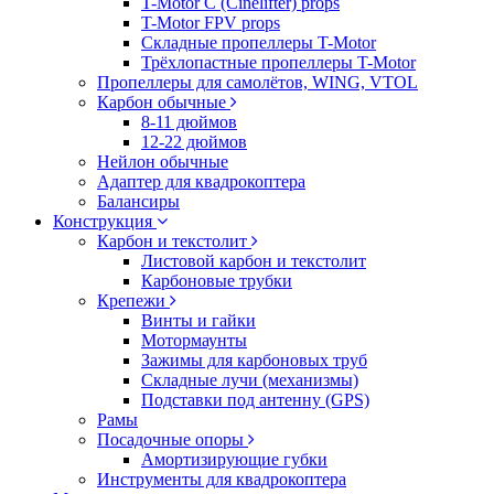
T-Motor C (Cinelifter) props
T-Motor FPV props
Складные пропеллеры T-Motor
Трёхлопастные пропеллеры T-Motor
Пропеллеры для самолётов, WING, VTOL
Карбон обычные
8-11 дюймов
12-22 дюймов
Нейлон обычные
Адаптер для квадрокоптера
Балансиры
Конструкция
Карбон и текстолит
Листовой карбон и текстолит
Карбоновые трубки
Крепежи
Винты и гайки
Мотормаунты
Зажимы для карбоновых труб
Складные лучи (механизмы)
Подставки под антенну (GPS)
Рамы
Посадочные опоры
Амортизирующие губки
Инструменты для квадрокоптера