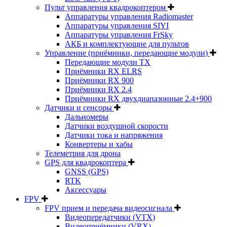
Пульт управления квадрокоптером
Аппаратуры управления Radiomaster
Аппаратуры управления SIYI
Аппаратуры управления FrSky
АКБ и комплектующие для пультов
Управление (приёмники, передающие модули)
Передающие модули TX
Приёмники RX ELRS
Приёмники RX 900
Приёмники RX 2.4
Приёмники RX двухдиапазонные 2.4+900
Датчики и сенсоры
Дальномеры
Датчики воздушной скорости
Датчики тока и напряжения
Конвертеры и хабы
Телеметрия для дрона
GPS для квадрокоптера
GNSS (GPS)
RTK
Аксессуары
FPV
FPV прием и передача видеосигнала
Видеопередатчики (VTX)
Видеоприёмники (VRX)