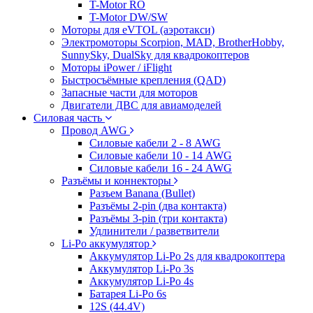
T-Motor RO
T-Motor DW/SW
Моторы для eVTOL (аэротакси)
Электромоторы Scorpion, MAD, BrotherHobby,
SunnySky, DualSky для квадрокоптеров
Моторы iPower / iFlight
Быстросъёмные крепления (QAD)
Запасные части для моторов
Двигатели ДВС для авиамоделей
Силовая часть
Провод AWG
Силовые кабели 2 - 8 AWG
Силовые кабели 10 - 14 AWG
Силовые кабели 16 - 24 AWG
Разъёмы и коннекторы
Разъем Banana (Bullet)
Разъёмы 2-pin (два контакта)
Разъёмы 3-pin (три контакта)
Удлинители / разветвители
Li-Po аккумулятор
Аккумулятор Li-Po 2s для квадрокоптера
Аккумулятор Li-Po 3s
Аккумулятор Li-Po 4s
Батарея Li-Po 6s
12S (44.4V)