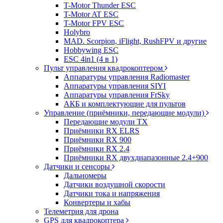
T-Motor Thunder ESC
T-Motor AT ESC
T-Motor FPV ESC
Holybro
MAD. Scorpion, iFlight, RushFPV и другие
Hobbywing ESC
ESC 4in1 (4 в 1)
Пульт управления квадрокоптером
Аппаратуры управления Radiomaster
Аппаратуры управления SIYI
Аппаратуры управления FrSky
АКБ и комплектующие для пультов
Управление (приёмники, передающие модули)
Передающие модули TX
Приёмники RX ELRS
Приёмники RX 900
Приёмники RX 2.4
Приёмники RX двухдиапазонные 2.4+900
Датчики и сенсоры
Дальномеры
Датчики воздушной скорости
Датчики тока и напряжения
Конвертеры и хабы
Телеметрия для дрона
GPS для квадрокоптера