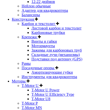
12-22 дюймов
Нейлон обычные
Адаптер для квадрокоптера
Балансиры
Конструкция
Карбон и текстолит
Листовой карбон и текстолит
Карбоновые трубки
Крепежи
Винты и гайки
Мотормаунты
Зажимы для карбоновых труб
Складные лучи (механизмы)
Подставки под антенну (GPS)
Рамы
Посадочные опоры
Амортизирующие губки
Инструменты для квадрокоптера
Моторы
T-Motor U
T-Motor U Power
T-Motor U Efficiency Type
T-Motor U8
T-Motor P
T-Motor MN