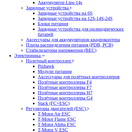
Аккумулятор Lipo 14s
Зарядные устройства
Зарядные устройства на 6S
Зарядные устройства на 12S-14S-24S
Блоки питания
Зарядные устройства для цилиндрических
батарей
Аксессуары для аккумуляторов квадрокоптера
Платы распределения питания (PDB, PCB)
Стабилизаторы напряжения (BEC)
Электроника
Полетный контроллер
Pixhawk
Модули питания
Аксессуары для полётных контроллеров
Полётные контроллеры F4
Полётные контроллеры F7
Полётные контроллеры H7
Полётные контроллеры G4
Stack (FC+ESC)
Регуляторы двигателей (ESC)
T-Motor Air ESC
T-Motor Flame ESC
T-Motor Alpha ESC
T-Motor V ESC