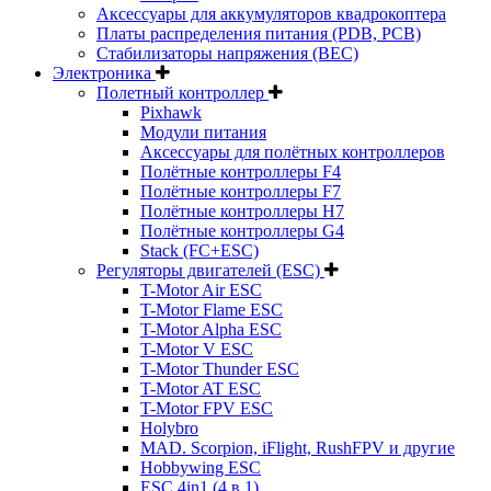
Аксессуары для аккумуляторов квадрокоптера
Платы распределения питания (PDB, PCB)
Стабилизаторы напряжения (BEC)
Электроника
Полетный контроллер
Pixhawk
Модули питания
Аксессуары для полётных контроллеров
Полётные контроллеры F4
Полётные контроллеры F7
Полётные контроллеры H7
Полётные контроллеры G4
Stack (FC+ESC)
Регуляторы двигателей (ESC)
T-Motor Air ESC
T-Motor Flame ESC
T-Motor Alpha ESC
T-Motor V ESC
T-Motor Thunder ESC
T-Motor AT ESC
T-Motor FPV ESC
Holybro
MAD. Scorpion, iFlight, RushFPV и другие
Hobbywing ESC
ESC 4in1 (4 в 1)