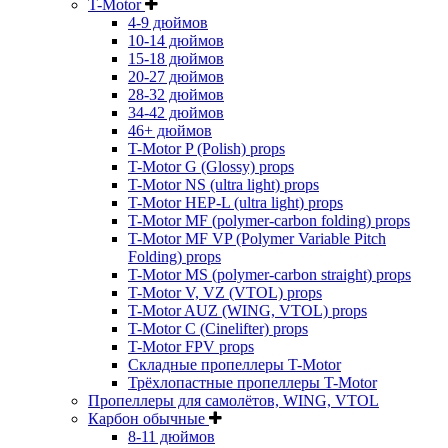
T-Motor
4-9 дюймов
10-14 дюймов
15-18 дюймов
20-27 дюймов
28-32 дюймов
34-42 дюймов
46+ дюймов
T-Motor P (Polish) props
T-Motor G (Glossy) props
T-Motor NS (ultra light) props
T-Motor HEP-L (ultra light) props
T-Motor MF (polymer-carbon folding) props
T-Motor MF VP (Polymer Variable Pitch
Folding) props
T-Motor MS (polymer-carbon straight) props
T-Motor V, VZ (VTOL) props
T-Motor AUZ (WING, VTOL) props
T-Motor C (Cinelifter) props
T-Motor FPV props
Складные пропеллеры T-Motor
Трёхлопастные пропеллеры T-Motor
Пропеллеры для самолётов, WING, VTOL
Карбон обычные
8-11 дюймов