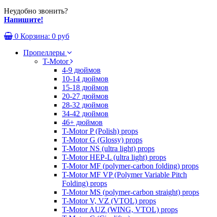
Неудобно звонить?
Напишите!
0
Корзина:
0 руб
Пропеллеры
T-Motor
4-9 дюймов
10-14 дюймов
15-18 дюймов
20-27 дюймов
28-32 дюймов
34-42 дюймов
46+ дюймов
T-Motor P (Polish) props
T-Motor G (Glossy) props
T-Motor NS (ultra light) props
T-Motor HEP-L (ultra light) props
T-Motor MF (polymer-carbon folding) props
T-Motor MF VP (Polymer Variable Pitch
Folding) props
T-Motor MS (polymer-carbon straight) props
T-Motor V, VZ (VTOL) props
T-Motor AUZ (WING, VTOL) props