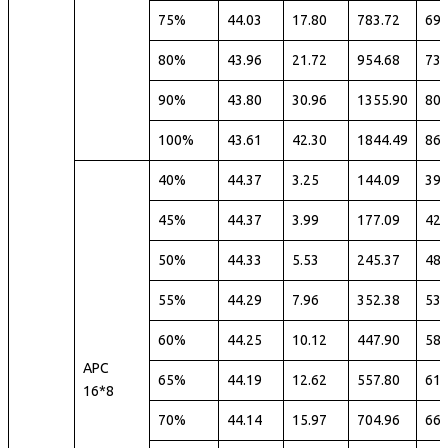
75%
44.03
17.80
783.72
69
80%
43.96
21.72
954.68
73
90%
43.80
30.96
1355.90
80
100%
43.61
42.30
1844.49
86
40%
44.37
3.25
144.09
39
45%
44.37
3.99
177.09
42
50%
44.33
5.53
245.37
48
55%
44.29
7.96
352.38
53
60%
44.25
10.12
447.90
58
APC
65%
44.19
12.62
557.80
61
16*8
70%
44.14
15.97
704.96
66