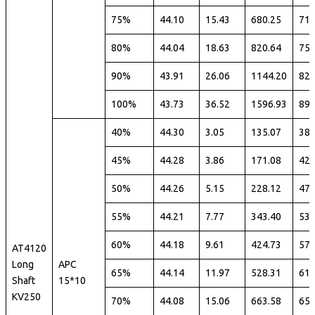
75%
44.10
15.43
680.25
71
80%
44.04
18.63
820.64
75
90%
43.91
26.06
1144.20
82
100%
43.73
36.52
1596.93
89
40%
44.30
3.05
135.07
38
45%
44.28
3.86
171.08
42
50%
44.26
5.15
228.12
47
55%
44.21
7.77
343.40
53
60%
44.18
9.61
424.73
57
AT4120
Long
APC
65%
44.14
11.97
528.31
61
Shaft
15*10
KV250
70%
44.08
15.06
663.58
65