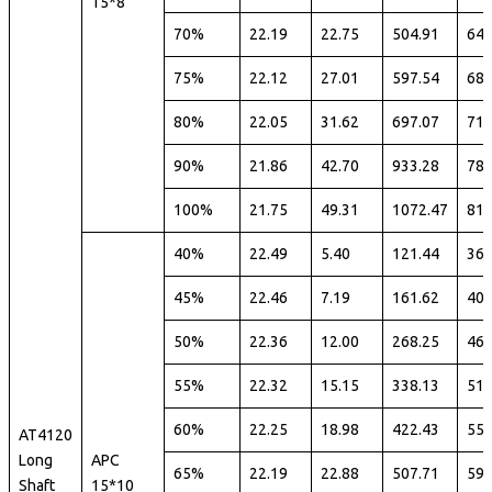
15*8
70%
22.19
22.75
504.91
64
75%
22.12
27.01
597.54
68
80%
22.05
31.62
697.07
71
90%
21.86
42.70
933.28
78
100%
21.75
49.31
1072.47
81
40%
22.49
5.40
121.44
36
45%
22.46
7.19
161.62
40
50%
22.36
12.00
268.25
46
55%
22.32
15.15
338.13
51
60%
22.25
18.98
422.43
55
AT4120
Long
APC
65%
22.19
22.88
507.71
59
Shaft
15*10