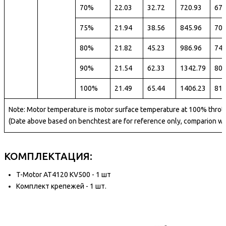
70%
22.03
32.72
720.93
67
75%
21.94
38.56
845.96
70
80%
21.82
45.23
986.96
74
90%
21.54
62.33
1342.79
80
100%
21.49
65.44
1406.23
81
Note: Motor temperature is motor surface temperature at 100% thrott
(Date above based on benchtest are for reference only, comparion wi
КОМПЛЕКТАЦИЯ:
T-Motor AT4120 KV500 - 1 шт
Комплект крепежей - 1 шт.