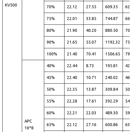
KV500
70%
22.12
27.55
609.35
62
75%
22.01
33.85
744.87
66
80%
21.90
40.20
880.50
70
90%
21.65
55.07
1192.32
75
100%
21.40
70.41
1506.65
79
40%
22.44
8.73
195.81
42
45%
22.40
10.71
240.02
46
50%
22.35
13.87
309.84
50
55%
22.28
17.61
392.29
54
60%
22.21
22.03
489.30
59
APC
65%
22.12
27.16
600.86
63
16*8