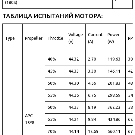
(180S)
ТАБЛИЦА ИСПЫТАНИЙ МОТОРА:
Voltage
Current
Power
Type
Propeller
Throttle
RP
(V)
(A)
(W)
40%
44.32
2.70
119.63
38
45%
44.33
3.30
146.11
42
50%
44.30
4.56
201.83
48
55%
44.25
6.75
298.59
54
60%
44.23
8.19
362.23
58
APC
65%
44.21
9.84
434.86
62
15*8
70%
44.14
12.69
560.11
67