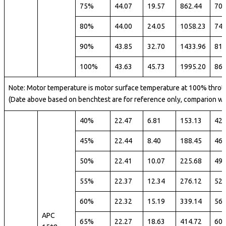
75%
44.07
19.57
862.44
70
80%
44.00
24.05
1058.23
74
90%
43.85
32.70
1433.96
81
100%
43.63
45.73
1995.20
86
Note: Motor temperature is motor surface temperature at 100% thrott
(Date above based on benchtest are for reference only, comparion wi
40%
22.47
6.81
153.13
42
45%
22.44
8.40
188.45
46
50%
22.41
10.07
225.68
49
55%
22.37
12.34
276.12
52
60%
22.32
15.19
339.14
56
APC
65%
22.27
18.63
414.72
60