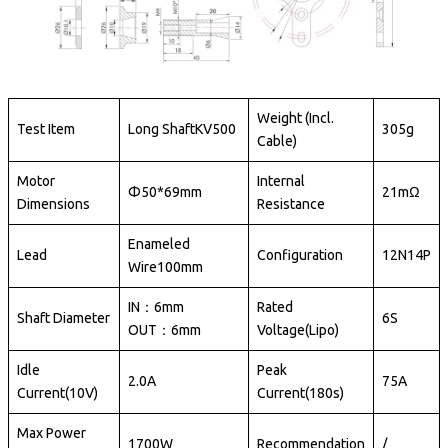
Weight (Incl.
Test Item
Long Shaft
KV500
305g
Cable)
Motor
Internal
Φ50*69mm
21mΩ
Dimensions
Resistance
Enameled
Lead
Configuration
12N14P
Wire
100mm
IN：6mm
Rated
Shaft Diameter
6S
OUT：6mm
Voltage(Lipo)
Idle
Peak
2.0A
75A
Current(10V)
Current(180s)
Max Power
1700W
Recommendation
/