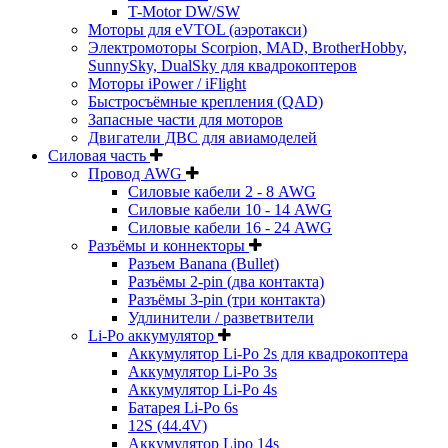
T-Motor DW/SW
Моторы для eVTOL (аэротакси)
Электромоторы Scorpion, MAD, BrotherHobby,
SunnySky, DualSky для квадрокоптеров
Моторы iPower / iFlight
Быстросъёмные крепления (QAD)
Запасные части для моторов
Двигатели ДВС для авиамоделей
Силовая часть
Провод AWG
Силовые кабели 2 - 8 AWG
Силовые кабели 10 - 14 AWG
Силовые кабели 16 - 24 AWG
Разъёмы и коннекторы
Разъем Banana (Bullet)
Разъёмы 2-pin (два контакта)
Разъёмы 3-pin (три контакта)
Удлинители / разветвители
Li-Po аккумулятор
Аккумулятор Li-Po 2s для квадрокоптера
Аккумулятор Li-Po 3s
Аккумулятор Li-Po 4s
Батарея Li-Po 6s
12S (44.4V)
Аккумулятор Lipo 14s