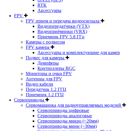
RTK
Аксессуары
FPV
FPV прием и передача видеосигнала
Видеопередатчики (VTX)
Видеоприёмники (VRX)
Приемник FPV 5.8 ГГц
Камеры с подвесом
FPV камера
Аксессуары и комплектующие для камер
Подвес для камеры
Демпферы
Контроллеры BGC
Мониторы и очки FPV
Антенны для FPV
Видео кабели
Передатчик 1.2 ГГЦ
Приемник 1.2 ГГЦ
Сервоприводы
Сервомашинка для радиоуправляемых моделей
Сервоприводы цифровые
Сервоприводы аналоговые
Сервоприводы микро (~20мм)
Сервоприводы мини (~30мм)