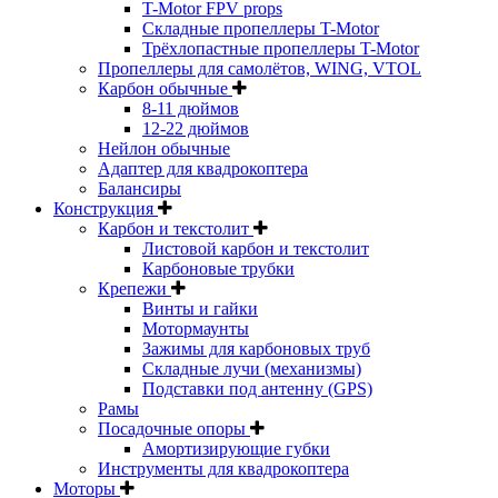
T-Motor FPV props
Складные пропеллеры T-Motor
Трёхлопастные пропеллеры T-Motor
Пропеллеры для самолётов, WING, VTOL
Карбон обычные
8-11 дюймов
12-22 дюймов
Нейлон обычные
Адаптер для квадрокоптера
Балансиры
Конструкция
Карбон и текстолит
Листовой карбон и текстолит
Карбоновые трубки
Крепежи
Винты и гайки
Мотормаунты
Зажимы для карбоновых труб
Складные лучи (механизмы)
Подставки под антенну (GPS)
Рамы
Посадочные опоры
Амортизирующие губки
Инструменты для квадрокоптера
Моторы