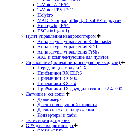
T-Motor AT ESC
T-Motor FPV ESC
Holybro
MAD. Scorpion, iFlight, RushFPV и другие
Hobbywing ESC
ESC 4in1 (4 в 1)
Пульт управления квадрокоптером
Аппаратуры управления Radiomaster
Аппаратуры управления SIYI
Аппаратуры управления FrSky
АКБ и комплектующие для пультов
Управление (приёмники, передающие модули)
Передающие модули TX
Приёмники RX ELRS
Приёмники RX 900
Приёмники RX 2.4
Приёмники RX двухдиапазонные 2.4+900
Датчики и сенсоры
Дальномеры
Датчики воздушной скорости
Датчики тока и напряжения
Конвертеры и хабы
Телеметрия для дрона
GPS для квадрокоптера
GNSS (GPS)