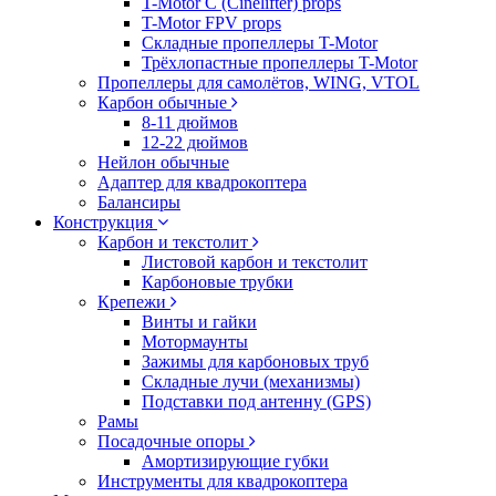
T-Motor C (Cinelifter) props
T-Motor FPV props
Складные пропеллеры T-Motor
Трёхлопастные пропеллеры T-Motor
Пропеллеры для самолётов, WING, VTOL
Карбон обычные
8-11 дюймов
12-22 дюймов
Нейлон обычные
Адаптер для квадрокоптера
Балансиры
Конструкция
Карбон и текстолит
Листовой карбон и текстолит
Карбоновые трубки
Крепежи
Винты и гайки
Мотормаунты
Зажимы для карбоновых труб
Складные лучи (механизмы)
Подставки под антенну (GPS)
Рамы
Посадочные опоры
Амортизирующие губки
Инструменты для квадрокоптера