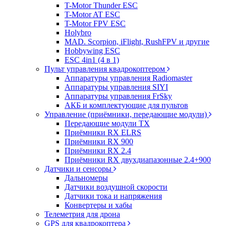
T-Motor Thunder ESC
T-Motor AT ESC
T-Motor FPV ESC
Holybro
MAD. Scorpion, iFlight, RushFPV и другие
Hobbywing ESC
ESC 4in1 (4 в 1)
Пульт управления квадрокоптером
Аппаратуры управления Radiomaster
Аппаратуры управления SIYI
Аппаратуры управления FrSky
АКБ и комплектующие для пультов
Управление (приёмники, передающие модули)
Передающие модули TX
Приёмники RX ELRS
Приёмники RX 900
Приёмники RX 2.4
Приёмники RX двухдиапазонные 2.4+900
Датчики и сенсоры
Дальномеры
Датчики воздушной скорости
Датчики тока и напряжения
Конвертеры и хабы
Телеметрия для дрона
GPS для квадрокоптера