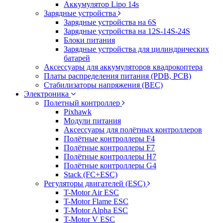
Аккумулятор Lipo 14s
Зарядные устройства
Зарядные устройства на 6S
Зарядные устройства на 12S-14S-24S
Блоки питания
Зарядные устройства для цилиндрических
батарей
Аксессуары для аккумуляторов квадрокоптера
Платы распределения питания (PDB, PCB)
Стабилизаторы напряжения (BEC)
Электроника
Полетный контроллер
Pixhawk
Модули питания
Аксессуары для полётных контроллеров
Полётные контроллеры F4
Полётные контроллеры F7
Полётные контроллеры H7
Полётные контроллеры G4
Stack (FC+ESC)
Регуляторы двигателей (ESC)
T-Motor Air ESC
T-Motor Flame ESC
T-Motor Alpha ESC
T-Motor V ESC