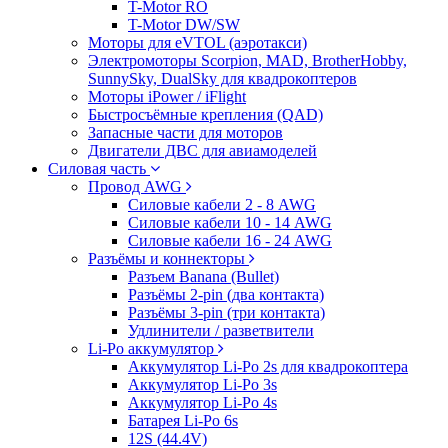
T-Motor RO
T-Motor DW/SW
Моторы для eVTOL (аэротакси)
Электромоторы Scorpion, MAD, BrotherHobby,
SunnySky, DualSky для квадрокоптеров
Моторы iPower / iFlight
Быстросъёмные крепления (QAD)
Запасные части для моторов
Двигатели ДВС для авиамоделей
Силовая часть
Провод AWG
Силовые кабели 2 - 8 AWG
Силовые кабели 10 - 14 AWG
Силовые кабели 16 - 24 AWG
Разъёмы и коннекторы
Разъем Banana (Bullet)
Разъёмы 2-pin (два контакта)
Разъёмы 3-pin (три контакта)
Удлинители / разветвители
Li-Po аккумулятор
Аккумулятор Li-Po 2s для квадрокоптера
Аккумулятор Li-Po 3s
Аккумулятор Li-Po 4s
Батарея Li-Po 6s
12S (44.4V)