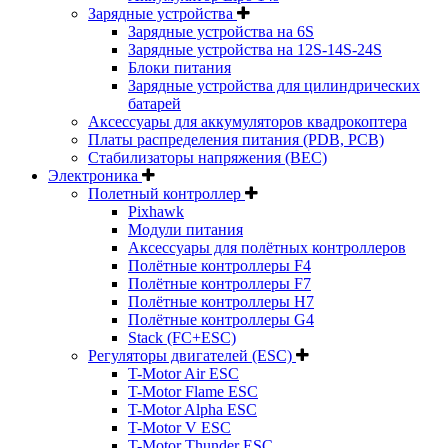
Зарядные устройства
Зарядные устройства на 6S
Зарядные устройства на 12S-14S-24S
Блоки питания
Зарядные устройства для цилиндрических
батарей
Аксессуары для аккумуляторов квадрокоптера
Платы распределения питания (PDB, PCB)
Стабилизаторы напряжения (BEC)
Электроника
Полетный контроллер
Pixhawk
Модули питания
Аксессуары для полётных контроллеров
Полётные контроллеры F4
Полётные контроллеры F7
Полётные контроллеры H7
Полётные контроллеры G4
Stack (FC+ESC)
Регуляторы двигателей (ESC)
T-Motor Air ESC
T-Motor Flame ESC
T-Motor Alpha ESC
T-Motor V ESC
T-Motor Thunder ESC