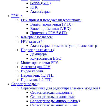
GNSS (GPS)
RTK
Аксессуары
FPV
FPV прием и передача видеосигнала
Видеопередатчики (VTX)
Видеоприёмники (VRX)
Приемник FPV 5.8 ГГц
Камеры с подвесом
FPV камера
Аксессуары и комплектующие для камер
Подвес для камеры
Демпферы
Контроллеры BGC
Мониторы и очки FPV
Антенны для FPV
Видео кабели
Передатчик 1.2 ГГЦ
Приемник 1.2 ГГЦ
Сервоприводы
Сервомашинка для радиоуправляемых моделей
Сервоприводы цифровые
Сервоприводы аналоговые
Сервоприводы микро (~20мм)
Сервоприводы мини (~30мм)