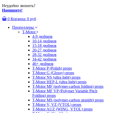
Неудобно звонить?
Напишите!
0
Корзина:
0 руб
Пропеллеры
T-Motor
4-9 дюймов
10-14 дюймов
15-18 дюймов
20-27 дюймов
28-32 дюймов
34-42 дюймов
46+ дюймов
T-Motor P (Polish) props
T-Motor G (Glossy) props
T-Motor NS (ultra light) props
T-Motor HEP-L (ultra light) props
T-Motor MF (polymer-carbon folding) props
T-Motor MF VP (Polymer Variable Pitch
Folding) props
T-Motor MS (polymer-carbon straight) props
T-Motor V, VZ (VTOL) props
T-Motor AUZ (WING, VTOL) props