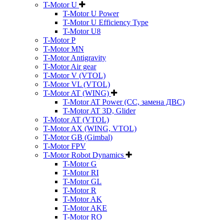
T-Motor U
T-Motor U Power
T-Motor U Efficiency Type
T-Motor U8
T-Motor P
T-Motor MN
T-Motor Antigravity
T-Motor Air gear
T-Motor V (VTOL)
T-Motor VL (VTOL)
T-Motor AT (WING)
T-Motor AT Power (CC, замена ДВС)
T-Motor AT 3D, Glider
T-Motor AT (VTOL)
T-Motor AX (WING, VTOL)
T-Motor GB (Gimbal)
T-Motor FPV
T-Motor Robot Dynamics
T-Motor G
T-Motor RI
T-Motor GL
T-Motor R
T-Motor AK
T-Motor AKE
T-Motor RO