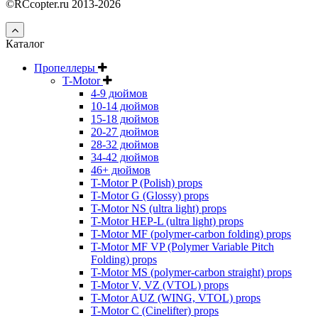
©RCcopter.ru 2013-2026
Каталог
Пропеллеры
T-Motor
4-9 дюймов
10-14 дюймов
15-18 дюймов
20-27 дюймов
28-32 дюймов
34-42 дюймов
46+ дюймов
T-Motor P (Polish) props
T-Motor G (Glossy) props
T-Motor NS (ultra light) props
T-Motor HEP-L (ultra light) props
T-Motor MF (polymer-carbon folding) props
T-Motor MF VP (Polymer Variable Pitch
Folding) props
T-Motor MS (polymer-carbon straight) props
T-Motor V, VZ (VTOL) props
T-Motor AUZ (WING, VTOL) props
T-Motor C (Cinelifter) props