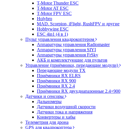
T-Motor Thunder ESC
T-Motor AT ESC
T-Motor FPV ESC
Holybro
MAD. Scorpion, iFlight, RushFPV и другие
Hobbywing ESC
ESC 4in1 (4 в 1)
Пульт управления квадрокоптером
Аппаратуры управления Radiomaster
Аппаратуры управления SIYI
Аппаратуры управления FrSky
АКБ и комплектующие для пультов
Управление (приёмники, передающие модули)
Передающие модули TX
Приёмники RX ELRS
Приёмники RX 900
Приёмники RX 2.4
Приёмники RX двухдиапазонные 2.4+900
Датчики и сенсоры
Дальномеры
Датчики воздушной скорости
Датчики тока и напряжения
Конвертеры и хабы
Телеметрия для дрона
GPS для квадрокоптера