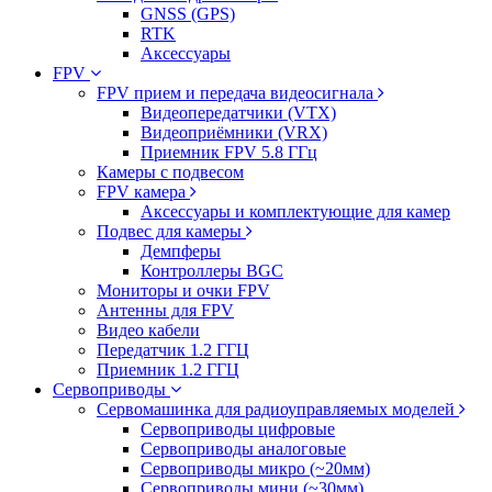
GNSS (GPS)
RTK
Аксессуары
FPV
FPV прием и передача видеосигнала
Видеопередатчики (VTX)
Видеоприёмники (VRX)
Приемник FPV 5.8 ГГц
Камеры с подвесом
FPV камера
Аксессуары и комплектующие для камер
Подвес для камеры
Демпферы
Контроллеры BGC
Мониторы и очки FPV
Антенны для FPV
Видео кабели
Передатчик 1.2 ГГЦ
Приемник 1.2 ГГЦ
Сервоприводы
Сервомашинка для радиоуправляемых моделей
Сервоприводы цифровые
Сервоприводы аналоговые
Сервоприводы микро (~20мм)
Сервоприводы мини (~30мм)