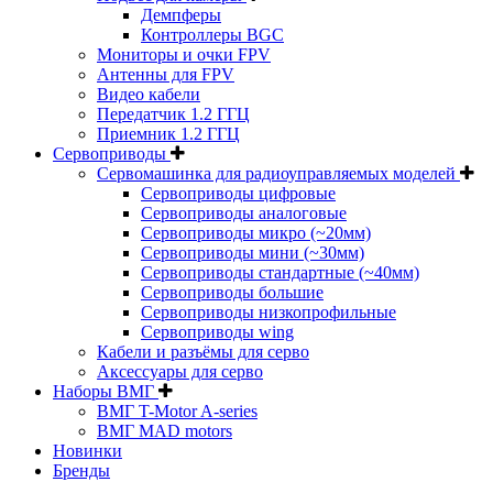
Демпферы
Контроллеры BGC
Мониторы и очки FPV
Антенны для FPV
Видео кабели
Передатчик 1.2 ГГЦ
Приемник 1.2 ГГЦ
Сервоприводы
Сервомашинка для радиоуправляемых моделей
Сервоприводы цифровые
Сервоприводы аналоговые
Сервоприводы микро (~20мм)
Сервоприводы мини (~30мм)
Сервоприводы стандартные (~40мм)
Сервоприводы большие
Сервоприводы низкопрофильные
Сервоприводы wing
Кабели и разъёмы для серво
Аксессуары для серво
Наборы ВМГ
ВМГ T-Motor A-series
ВМГ MAD motors
Новинки
Бренды