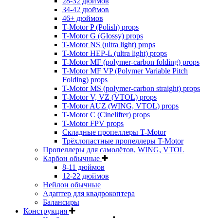
28-32 дюймов
34-42 дюймов
46+ дюймов
T-Motor P (Polish) props
T-Motor G (Glossy) props
T-Motor NS (ultra light) props
T-Motor HEP-L (ultra light) props
T-Motor MF (polymer-carbon folding) props
T-Motor MF VP (Polymer Variable Pitch
Folding) props
T-Motor MS (polymer-carbon straight) props
T-Motor V, VZ (VTOL) props
T-Motor AUZ (WING, VTOL) props
T-Motor C (Cinelifter) props
T-Motor FPV props
Складные пропеллеры T-Motor
Трёхлопастные пропеллеры T-Motor
Пропеллеры для самолётов, WING, VTOL
Карбон обычные
8-11 дюймов
12-22 дюймов
Нейлон обычные
Адаптер для квадрокоптера
Балансиры
Конструкция