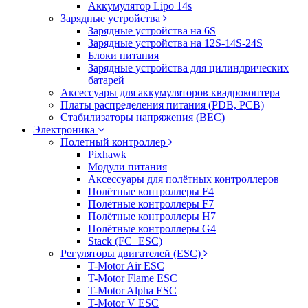
Аккумулятор Lipo 14s
Зарядные устройства
Зарядные устройства на 6S
Зарядные устройства на 12S-14S-24S
Блоки питания
Зарядные устройства для цилиндрических
батарей
Аксессуары для аккумуляторов квадрокоптера
Платы распределения питания (PDB, PCB)
Стабилизаторы напряжения (BEC)
Электроника
Полетный контроллер
Pixhawk
Модули питания
Аксессуары для полётных контроллеров
Полётные контроллеры F4
Полётные контроллеры F7
Полётные контроллеры H7
Полётные контроллеры G4
Stack (FC+ESC)
Регуляторы двигателей (ESC)
T-Motor Air ESC
T-Motor Flame ESC
T-Motor Alpha ESC
T-Motor V ESC