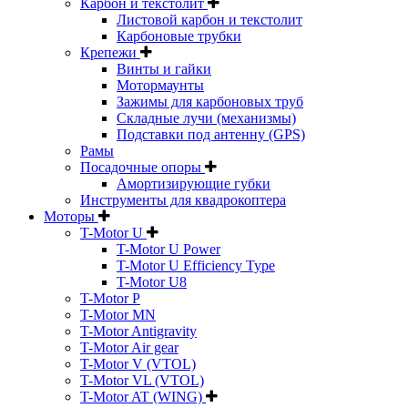
Карбон и текстолит
Листовой карбон и текстолит
Карбоновые трубки
Крепежи
Винты и гайки
Мотормаунты
Зажимы для карбоновых труб
Складные лучи (механизмы)
Подставки под антенну (GPS)
Рамы
Посадочные опоры
Амортизирующие губки
Инструменты для квадрокоптера
Моторы
T-Motor U
T-Motor U Power
T-Motor U Efficiency Type
T-Motor U8
T-Motor P
T-Motor MN
T-Motor Antigravity
T-Motor Air gear
T-Motor V (VTOL)
T-Motor VL (VTOL)
T-Motor AT (WING)