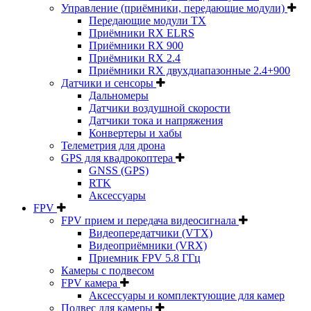
Управление (приёмники, передающие модули)
Передающие модули TX
Приёмники RX ELRS
Приёмники RX 900
Приёмники RX 2.4
Приёмники RX двухдиапазонные 2.4+900
Датчики и сенсоры
Дальномеры
Датчики воздушной скорости
Датчики тока и напряжения
Конвертеры и хабы
Телеметрия для дрона
GPS для квадрокоптера
GNSS (GPS)
RTK
Аксессуары
FPV
FPV прием и передача видеосигнала
Видеопередатчики (VTX)
Видеоприёмники (VRX)
Приемник FPV 5.8 ГГц
Камеры с подвесом
FPV камера
Аксессуары и комплектующие для камер
Подвес для камеры