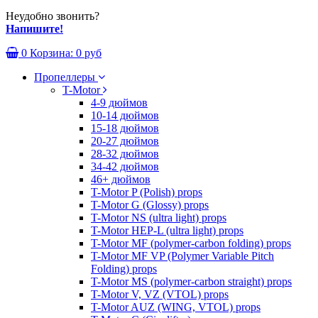
Неудобно звонить?
Напишите!
0
Корзина:
0 руб
Пропеллеры
T-Motor
4-9 дюймов
10-14 дюймов
15-18 дюймов
20-27 дюймов
28-32 дюймов
34-42 дюймов
46+ дюймов
T-Motor P (Polish) props
T-Motor G (Glossy) props
T-Motor NS (ultra light) props
T-Motor HEP-L (ultra light) props
T-Motor MF (polymer-carbon folding) props
T-Motor MF VP (Polymer Variable Pitch
Folding) props
T-Motor MS (polymer-carbon straight) props
T-Motor V, VZ (VTOL) props
T-Motor AUZ (WING, VTOL) props