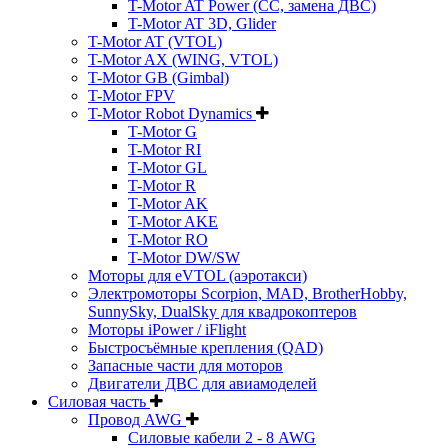
T-Motor AT Power (CC, замена ДВС)
T-Motor AT 3D, Glider
T-Motor AT (VTOL)
T-Motor AX (WING, VTOL)
T-Motor GB (Gimbal)
T-Motor FPV
T-Motor Robot Dynamics
T-Motor G
T-Motor RI
T-Motor GL
T-Motor R
T-Motor AK
T-Motor AKE
T-Motor RO
T-Motor DW/SW
Моторы для eVTOL (аэротакси)
Электромоторы Scorpion, MAD, BrotherHobby,
SunnySky, DualSky для квадрокоптеров
Моторы iPower / iFlight
Быстросъёмные крепления (QAD)
Запасные части для моторов
Двигатели ДВС для авиамоделей
Силовая часть
Провод AWG
Силовые кабели 2 - 8 AWG