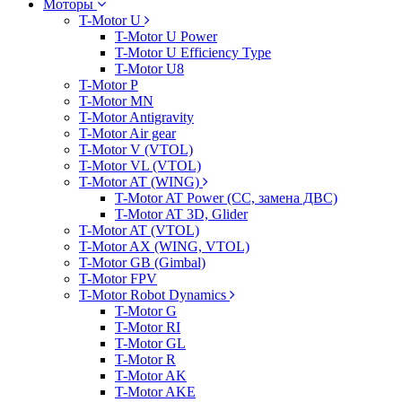
Моторы
T-Motor U
T-Motor U Power
T-Motor U Efficiency Type
T-Motor U8
T-Motor P
T-Motor MN
T-Motor Antigravity
T-Motor Air gear
T-Motor V (VTOL)
T-Motor VL (VTOL)
T-Motor AT (WING)
T-Motor AT Power (CC, замена ДВС)
T-Motor AT 3D, Glider
T-Motor AT (VTOL)
T-Motor AX (WING, VTOL)
T-Motor GB (Gimbal)
T-Motor FPV
T-Motor Robot Dynamics
T-Motor G
T-Motor RI
T-Motor GL
T-Motor R
T-Motor AK
T-Motor AKE