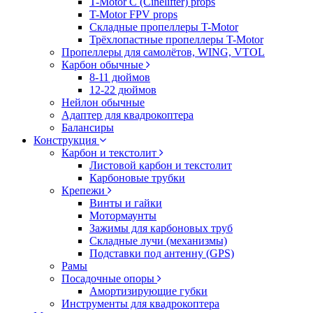
T-Motor C (Cinelifter) props
T-Motor FPV props
Складные пропеллеры T-Motor
Трёхлопастные пропеллеры T-Motor
Пропеллеры для самолётов, WING, VTOL
Карбон обычные
8-11 дюймов
12-22 дюймов
Нейлон обычные
Адаптер для квадрокоптера
Балансиры
Конструкция
Карбон и текстолит
Листовой карбон и текстолит
Карбоновые трубки
Крепежи
Винты и гайки
Мотормаунты
Зажимы для карбоновых труб
Складные лучи (механизмы)
Подставки под антенну (GPS)
Рамы
Посадочные опоры
Амортизирующие губки
Инструменты для квадрокоптера