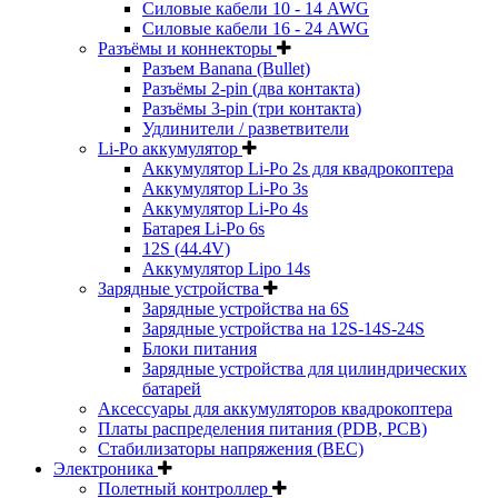
Силовые кабели 10 - 14 AWG
Силовые кабели 16 - 24 AWG
Разъёмы и коннекторы
Разъем Banana (Bullet)
Разъёмы 2-pin (два контакта)
Разъёмы 3-pin (три контакта)
Удлинители / разветвители
Li-Po аккумулятор
Аккумулятор Li-Po 2s для квадрокоптера
Аккумулятор Li-Po 3s
Аккумулятор Li-Po 4s
Батарея Li-Po 6s
12S (44.4V)
Аккумулятор Lipo 14s
Зарядные устройства
Зарядные устройства на 6S
Зарядные устройства на 12S-14S-24S
Блоки питания
Зарядные устройства для цилиндрических
батарей
Аксессуары для аккумуляторов квадрокоптера
Платы распределения питания (PDB, PCB)
Стабилизаторы напряжения (BEC)
Электроника
Полетный контроллер