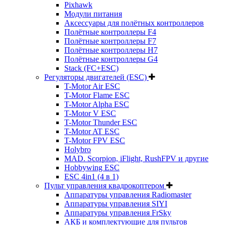
Pixhawk
Модули питания
Аксессуары для полётных контроллеров
Полётные контроллеры F4
Полётные контроллеры F7
Полётные контроллеры H7
Полётные контроллеры G4
Stack (FC+ESC)
Регуляторы двигателей (ESC)
T-Motor Air ESC
T-Motor Flame ESC
T-Motor Alpha ESC
T-Motor V ESC
T-Motor Thunder ESC
T-Motor AT ESC
T-Motor FPV ESC
Holybro
MAD. Scorpion, iFlight, RushFPV и другие
Hobbywing ESC
ESC 4in1 (4 в 1)
Пульт управления квадрокоптером
Аппаратуры управления Radiomaster
Аппаратуры управления SIYI
Аппаратуры управления FrSky
АКБ и комплектующие для пультов