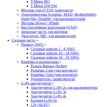
T-Motor RO
T-Motor DW/SW
Моторы для eVTOL (аэротакси)
Электромоторы Scorpion, MAD, BrotherHobby,
SunnySky, DualSky для квадрокоптеров
Моторы iPower / iFlight
Быстросъёмные крепления (QAD)
Запасные части для моторов
Двигатели ДВС для авиамоделей
Силовая часть
Провод AWG
Силовые кабели 2 - 8 AWG
Силовые кабели 10 - 14 AWG
Силовые кабели 16 - 24 AWG
Разъёмы и коннекторы
Разъем Banana (Bullet)
Разъёмы 2-pin (два контакта)
Разъёмы 3-pin (три контакта)
Удлинители / разветвители
Li-Po аккумулятор
Аккумулятор Li-Po 2s для квадрокоптера
Аккумулятор Li-Po 3s
Аккумулятор Li-Po 4s
Батарея Li-Po 6s
12S (44.4V)