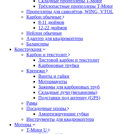
Складные пропеллеры T-Motor
Трёхлопастные пропеллеры T-Motor
Пропеллеры для самолётов, WING, VTOL
Карбон обычные
8-11 дюймов
12-22 дюймов
Нейлон обычные
Адаптер для квадрокоптера
Балансиры
Конструкция
Карбон и текстолит
Листовой карбон и текстолит
Карбоновые трубки
Крепежи
Винты и гайки
Мотормаунты
Зажимы для карбоновых труб
Складные лучи (механизмы)
Подставки под антенну (GPS)
Рамы
Посадочные опоры
Амортизирующие губки
Инструменты для квадрокоптера
Моторы
T-Motor U