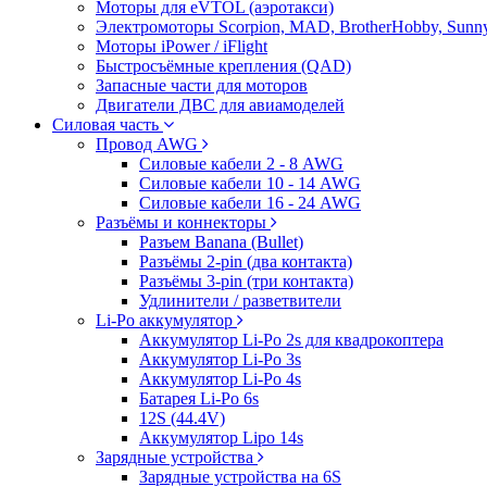
Моторы для eVTOL (аэротакси)
Электромоторы Scorpion, MAD, BrotherHobby, Sunny
Моторы iPower / iFlight
Быстросъёмные крепления (QAD)
Запасные части для моторов
Двигатели ДВС для авиамоделей
Силовая часть
Провод AWG
Силовые кабели 2 - 8 AWG
Силовые кабели 10 - 14 AWG
Силовые кабели 16 - 24 AWG
Разъёмы и коннекторы
Разъем Banana (Bullet)
Разъёмы 2-pin (два контакта)
Разъёмы 3-pin (три контакта)
Удлинители / разветвители
Li-Po аккумулятор
Аккумулятор Li-Po 2s для квадрокоптера
Аккумулятор Li-Po 3s
Аккумулятор Li-Po 4s
Батарея Li-Po 6s
12S (44.4V)
Аккумулятор Lipo 14s
Зарядные устройства
Зарядные устройства на 6S