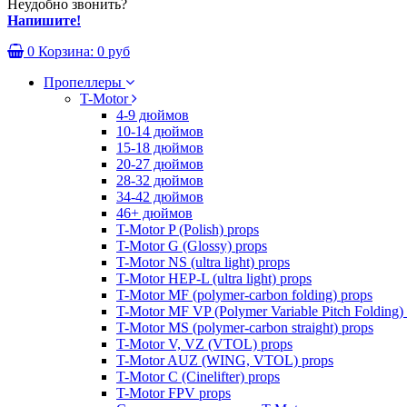
Неудобно звонить?
Напишите!
0
Корзина:
0 руб
Пропеллеры
T-Motor
4-9 дюймов
10-14 дюймов
15-18 дюймов
20-27 дюймов
28-32 дюймов
34-42 дюймов
46+ дюймов
T-Motor P (Polish) props
T-Motor G (Glossy) props
T-Motor NS (ultra light) props
T-Motor HEP-L (ultra light) props
T-Motor MF (polymer-carbon folding) props
T-Motor MF VP (Polymer Variable Pitch Folding)
T-Motor MS (polymer-carbon straight) props
T-Motor V, VZ (VTOL) props
T-Motor AUZ (WING, VTOL) props
T-Motor C (Cinelifter) props
T-Motor FPV props