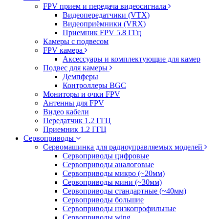
FPV прием и передача видеосигнала
Видеопередатчики (VTX)
Видеоприёмники (VRX)
Приемник FPV 5.8 ГГц
Камеры с подвесом
FPV камера
Аксессуары и комплектующие для камер
Подвес для камеры
Демпферы
Контроллеры BGC
Мониторы и очки FPV
Антенны для FPV
Видео кабели
Передатчик 1.2 ГГЦ
Приемник 1.2 ГГЦ
Сервоприводы
Сервомашинка для радиоуправляемых моделей
Сервоприводы цифровые
Сервоприводы аналоговые
Сервоприводы микро (~20мм)
Сервоприводы мини (~30мм)
Сервоприводы стандартные (~40мм)
Сервоприводы большие
Сервоприводы низкопрофильные
Сервоприводы wing