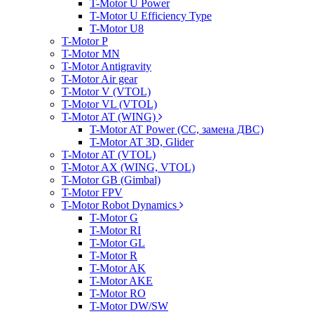
T-Motor U Power
T-Motor U Efficiency Type
T-Motor U8
T-Motor P
T-Motor MN
T-Motor Antigravity
T-Motor Air gear
T-Motor V (VTOL)
T-Motor VL (VTOL)
T-Motor AT (WING)
T-Motor AT Power (CC, замена ДВС)
T-Motor AT 3D, Glider
T-Motor AT (VTOL)
T-Motor AX (WING, VTOL)
T-Motor GB (Gimbal)
T-Motor FPV
T-Motor Robot Dynamics
T-Motor G
T-Motor RI
T-Motor GL
T-Motor R
T-Motor AK
T-Motor AKE
T-Motor RO
T-Motor DW/SW