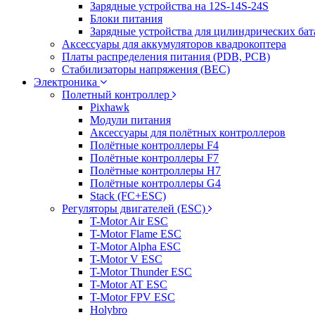
Зарядные устройства на 12S-14S-24S
Блоки питания
Зарядные устройства для цилиндрических бат
Аксессуары для аккумуляторов квадрокоптера
Платы распределения питания (PDB, PCB)
Стабилизаторы напряжения (BEC)
Электроника
Полетный контроллер
Pixhawk
Модули питания
Аксессуары для полётных контроллеров
Полётные контроллеры F4
Полётные контроллеры F7
Полётные контроллеры H7
Полётные контроллеры G4
Stack (FC+ESC)
Регуляторы двигателей (ESC)
T-Motor Air ESC
T-Motor Flame ESC
T-Motor Alpha ESC
T-Motor V ESC
T-Motor Thunder ESC
T-Motor AT ESC
T-Motor FPV ESC
Holybro