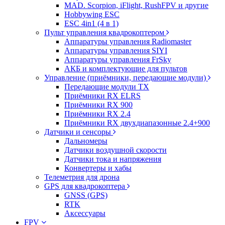
MAD. Scorpion, iFlight, RushFPV и другие
Hobbywing ESC
ESC 4in1 (4 в 1)
Пульт управления квадрокоптером
Аппаратуры управления Radiomaster
Аппаратуры управления SIYI
Аппаратуры управления FrSky
АКБ и комплектующие для пультов
Управление (приёмники, передающие модули)
Передающие модули TX
Приёмники RX ELRS
Приёмники RX 900
Приёмники RX 2.4
Приёмники RX двухдиапазонные 2.4+900
Датчики и сенсоры
Дальномеры
Датчики воздушной скорости
Датчики тока и напряжения
Конвертеры и хабы
Телеметрия для дрона
GPS для квадрокоптера
GNSS (GPS)
RTK
Аксессуары
FPV