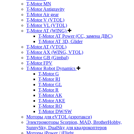
T-Motor MN
T-Motor Antigravity
T-Motor Air gear
T-Motor V (VTOL)
T-Motor VL (VTOL)
T-Motor AT (WING)
T-Motor AT Power (CC, замена ДВС)
T-Motor AT 3D, Glider
T-Motor AT (VTOL)
T-Motor AX (WING, VTOL)
T-Motor GB (Gimbal)
T-Motor FPV
T-Motor Robot Dynamics
T-Motor G
T-Motor RI
T-Motor GL
T-Motor R
T-Motor AK
T-Motor AKE
T-Motor RO
T-Motor DW/SW
Моторы для eVTOL (аэротакси)
Электромоторы Scorpion, MAD, BrotherHobby,
SunnySky, DualSky для квадрокоптеров
Моторы iPower / iFlight