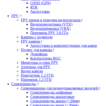
GNSS (GPS)
RTK
Аксессуары
FPV
FPV прием и передача видеосигнала
Видеопередатчики (VTX)
Видеоприёмники (VRX)
Приемник FPV 5.8 ГГц
Камеры с подвесом
FPV камера
Аксессуары и комплектующие для камер
Подвес для камеры
Демпферы
Контроллеры BGC
Мониторы и очки FPV
Антенны для FPV
Видео кабели
Передатчик 1.2 ГГЦ
Приемник 1.2 ГГЦ
Сервоприводы
Сервомашинка для радиоуправляемых моделей
Сервоприводы цифровые
Сервоприводы аналоговые
Сервоприводы микро (~20мм)
Сервоприводы мини (~30мм)