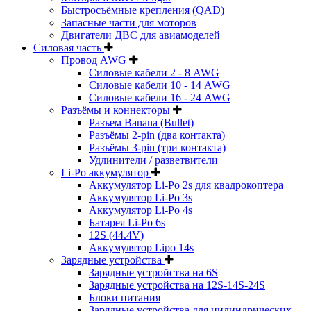
Быстросъёмные крепления (QAD)
Запасные части для моторов
Двигатели ДВС для авиамоделей
Силовая часть
Провод AWG
Силовые кабели 2 - 8 AWG
Силовые кабели 10 - 14 AWG
Силовые кабели 16 - 24 AWG
Разъёмы и коннекторы
Разъем Banana (Bullet)
Разъёмы 2-pin (два контакта)
Разъёмы 3-pin (три контакта)
Удлинители / разветвители
Li-Po аккумулятор
Аккумулятор Li-Po 2s для квадрокоптера
Аккумулятор Li-Po 3s
Аккумулятор Li-Po 4s
Батарея Li-Po 6s
12S (44.4V)
Аккумулятор Lipo 14s
Зарядные устройства
Зарядные устройства на 6S
Зарядные устройства на 12S-14S-24S
Блоки питания
Зарядные устройства для цилиндрических