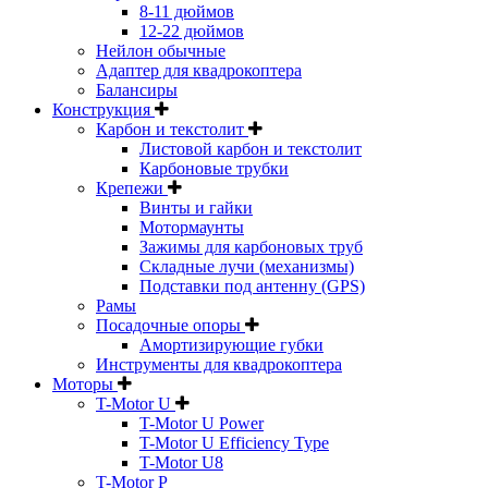
8-11 дюймов
12-22 дюймов
Нейлон обычные
Адаптер для квадрокоптера
Балансиры
Конструкция
Карбон и текстолит
Листовой карбон и текстолит
Карбоновые трубки
Крепежи
Винты и гайки
Мотормаунты
Зажимы для карбоновых труб
Складные лучи (механизмы)
Подставки под антенну (GPS)
Рамы
Посадочные опоры
Амортизирующие губки
Инструменты для квадрокоптера
Моторы
T-Motor U
T-Motor U Power
T-Motor U Efficiency Type
T-Motor U8
T-Motor P