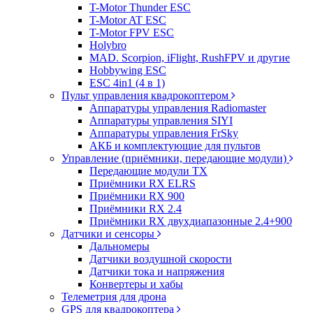
T-Motor Thunder ESC
T-Motor AT ESC
T-Motor FPV ESC
Holybro
MAD. Scorpion, iFlight, RushFPV и другие
Hobbywing ESC
ESC 4in1 (4 в 1)
Пульт управления квадрокоптером
Аппаратуры управления Radiomaster
Аппаратуры управления SIYI
Аппаратуры управления FrSky
АКБ и комплектующие для пультов
Управление (приёмники, передающие модули)
Передающие модули TX
Приёмники RX ELRS
Приёмники RX 900
Приёмники RX 2.4
Приёмники RX двухдиапазонные 2.4+900
Датчики и сенсоры
Дальномеры
Датчики воздушной скорости
Датчики тока и напряжения
Конвертеры и хабы
Телеметрия для дрона
GPS для квадрокоптера