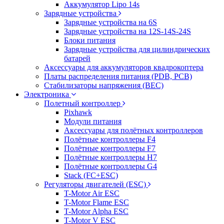
Аккумулятор Lipo 14s
Зарядные устройства
Зарядные устройства на 6S
Зарядные устройства на 12S-14S-24S
Блоки питания
Зарядные устройства для цилиндрических
батарей
Аксессуары для аккумуляторов квадрокоптера
Платы распределения питания (PDB, PCB)
Стабилизаторы напряжения (BEC)
Электроника
Полетный контроллер
Pixhawk
Модули питания
Аксессуары для полётных контроллеров
Полётные контроллеры F4
Полётные контроллеры F7
Полётные контроллеры H7
Полётные контроллеры G4
Stack (FC+ESC)
Регуляторы двигателей (ESC)
T-Motor Air ESC
T-Motor Flame ESC
T-Motor Alpha ESC
T-Motor V ESC