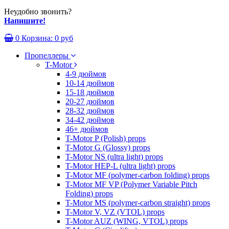
Неудобно звонить?
Напишите!
0
Корзина:
0 руб
Пропеллеры
T-Motor
4-9 дюймов
10-14 дюймов
15-18 дюймов
20-27 дюймов
28-32 дюймов
34-42 дюймов
46+ дюймов
T-Motor P (Polish) props
T-Motor G (Glossy) props
T-Motor NS (ultra light) props
T-Motor HEP-L (ultra light) props
T-Motor MF (polymer-carbon folding) props
T-Motor MF VP (Polymer Variable Pitch
Folding) props
T-Motor MS (polymer-carbon straight) props
T-Motor V, VZ (VTOL) props
T-Motor AUZ (WING, VTOL) props