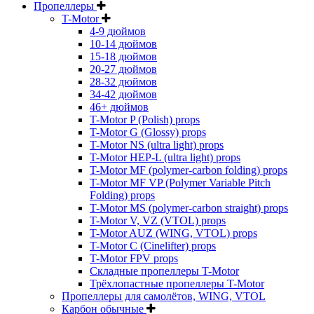
Пропеллеры
T-Motor
4-9 дюймов
10-14 дюймов
15-18 дюймов
20-27 дюймов
28-32 дюймов
34-42 дюймов
46+ дюймов
T-Motor P (Polish) props
T-Motor G (Glossy) props
T-Motor NS (ultra light) props
T-Motor HEP-L (ultra light) props
T-Motor MF (polymer-carbon folding) props
T-Motor MF VP (Polymer Variable Pitch
Folding) props
T-Motor MS (polymer-carbon straight) props
T-Motor V, VZ (VTOL) props
T-Motor AUZ (WING, VTOL) props
T-Motor C (Cinelifter) props
T-Motor FPV props
Складные пропеллеры T-Motor
Трёхлопастные пропеллеры T-Motor
Пропеллеры для самолётов, WING, VTOL
Карбон обычные