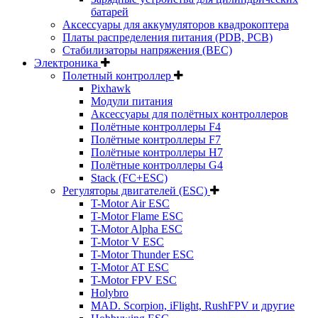
батарей
Аксессуары для аккумуляторов квадрокоптера
Платы распределения питания (PDB, PCB)
Стабилизаторы напряжения (BEC)
Электроника
Полетный контроллер
Pixhawk
Модули питания
Аксессуары для полётных контроллеров
Полётные контроллеры F4
Полётные контроллеры F7
Полётные контроллеры H7
Полётные контроллеры G4
Stack (FC+ESC)
Регуляторы двигателей (ESC)
T-Motor Air ESC
T-Motor Flame ESC
T-Motor Alpha ESC
T-Motor V ESC
T-Motor Thunder ESC
T-Motor AT ESC
T-Motor FPV ESC
Holybro
MAD. Scorpion, iFlight, RushFPV и другие