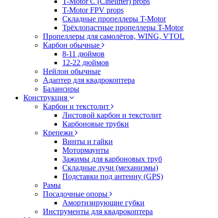
T-Motor C (Cinelifter) props
T-Motor FPV props
Складные пропеллеры T-Motor
Трёхлопастные пропеллеры T-Motor
Пропеллеры для самолётов, WING, VTOL
Карбон обычные
8-11 дюймов
12-22 дюймов
Нейлон обычные
Адаптер для квадрокоптера
Балансиры
Конструкция
Карбон и текстолит
Листовой карбон и текстолит
Карбоновые трубки
Крепежи
Винты и гайки
Мотормаунты
Зажимы для карбоновых труб
Складные лучи (механизмы)
Подставки под антенну (GPS)
Рамы
Посадочные опоры
Амортизирующие губки
Инструменты для квадрокоптера