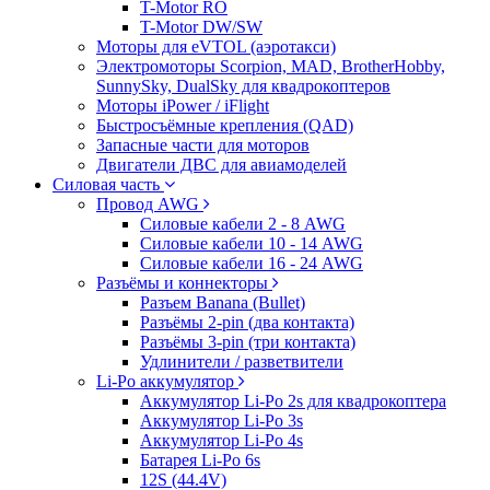
T-Motor RO
T-Motor DW/SW
Моторы для eVTOL (аэротакси)
Электромоторы Scorpion, MAD, BrotherHobby,
SunnySky, DualSky для квадрокоптеров
Моторы iPower / iFlight
Быстросъёмные крепления (QAD)
Запасные части для моторов
Двигатели ДВС для авиамоделей
Силовая часть
Провод AWG
Силовые кабели 2 - 8 AWG
Силовые кабели 10 - 14 AWG
Силовые кабели 16 - 24 AWG
Разъёмы и коннекторы
Разъем Banana (Bullet)
Разъёмы 2-pin (два контакта)
Разъёмы 3-pin (три контакта)
Удлинители / разветвители
Li-Po аккумулятор
Аккумулятор Li-Po 2s для квадрокоптера
Аккумулятор Li-Po 3s
Аккумулятор Li-Po 4s
Батарея Li-Po 6s
12S (44.4V)