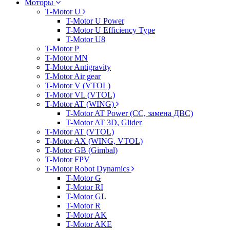
Моторы
T-Motor U
T-Motor U Power
T-Motor U Efficiency Type
T-Motor U8
T-Motor P
T-Motor MN
T-Motor Antigravity
T-Motor Air gear
T-Motor V (VTOL)
T-Motor VL (VTOL)
T-Motor AT (WING)
T-Motor AT Power (CC, замена ДВС)
T-Motor AT 3D, Glider
T-Motor AT (VTOL)
T-Motor AX (WING, VTOL)
T-Motor GB (Gimbal)
T-Motor FPV
T-Motor Robot Dynamics
T-Motor G
T-Motor RI
T-Motor GL
T-Motor R
T-Motor AK
T-Motor AKE