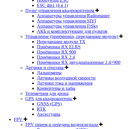
Hobbywing ESC
ESC 4in1 (4 в 1)
Пульт управления квадрокоптером
Аппаратуры управления Radiomaster
Аппаратуры управления SIYI
Аппаратуры управления FrSky
АКБ и комплектующие для пультов
Управление (приёмники, передающие модули)
Передающие модули TX
Приёмники RX ELRS
Приёмники RX 900
Приёмники RX 2.4
Приёмники RX двухдиапазонные 2.4+900
Датчики и сенсоры
Дальномеры
Датчики воздушной скорости
Датчики тока и напряжения
Конвертеры и хабы
Телеметрия для дрона
GPS для квадрокоптера
GNSS (GPS)
RTK
Аксессуары
FPV
FPV прием и передача видеосигнала