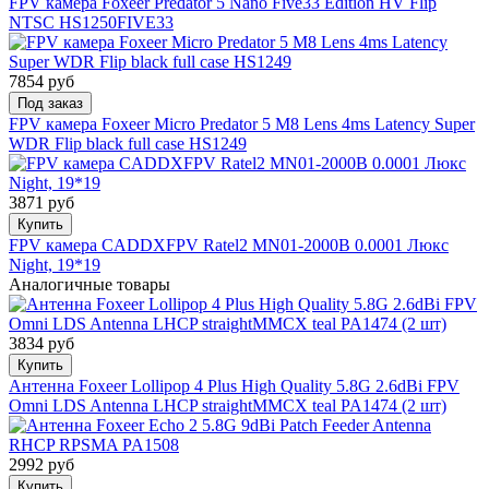
FPV камера Foxeer Predator 5 Nano Five33 Edition HV Flip
NTSC HS1250FIVE33
7854 руб
Под заказ
FPV камера Foxeer Micro Predator 5 M8 Lens 4ms Latency Super
WDR Flip black full case HS1249
3871 руб
Купить
FPV камера CADDXFPV Ratel2 MN01-2000B 0.0001 Люкс
Night, 19*19
Аналогичные товары
3834 руб
Купить
Антенна Foxeer Lollipop 4 Plus High Quality 5.8G 2.6dBi FPV
Omni LDS Antenna LHCP straightMMCX teal PA1474 (2 шт)
2992 руб
Купить