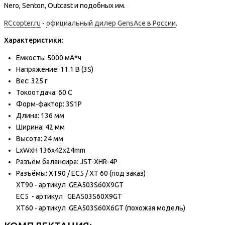
Nero, Senton, Outcast и подобных им.
RCcopter.ru
-
официальный дилер GensAce в России
.
Характеристики:
Ёмкость: 5000 мА*ч
Напряжение: 11.1 В (3S)
Вес: 325 г
Токоотдача: 60 C
Форм-фактор: 3S1P
Длина: 136 мм
Ширина: 42 мм
Высота: 24 мм
LxWxH 136x42x24mm
Разъём балансира: JST-XHR-4P
Разъёмы: XT90 / EC5 / XT 60 (под заказ)
XT90 - артикул GEA503S60X9GT
EC5 - артикул GEA503S60X9GT
XT60 - артикул GEA503S60X6GT (похожая модель)